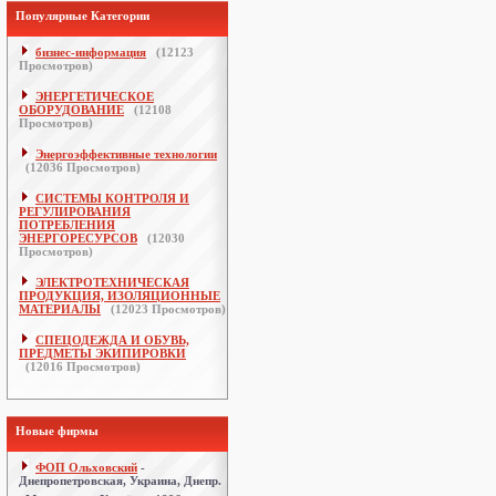
Популярные Категории
бизнес-информация
(
12123
Просмотров)
ЭНЕРГЕТИЧЕСКОЕ
ОБОРУДОВАНИЕ
(
12108
Просмотров)
Энергоэффективные технологии
(
12036
Просмотров)
СИСТЕМЫ КОНТРОЛЯ И
РЕГУЛИРОВАНИЯ
ПОТРЕБЛЕНИЯ
ЭНЕРГОРЕСУРСОВ
(
12030
Просмотров)
ЭЛЕКТРОТЕХНИЧЕСКАЯ
ПРОДУКЦИЯ, ИЗОЛЯЦИОННЫЕ
МАТЕРИАЛЫ
(
12023
Просмотров)
СПЕЦОДЕЖДА И ОБУВЬ,
ПРЕДМЕТЫ ЭКИПИРОВКИ
(
12016
Просмотров)
Новые фирмы
ФОП Ольховский
-
Днепропетровская, Украина, Днепр.