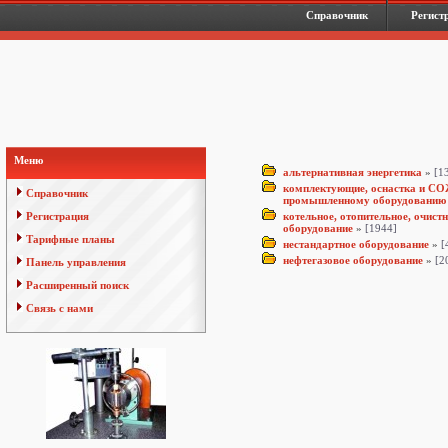
Справочник
Регист
Меню
альтернативная энергетика
»
[1
комплектующие, оснастка и СО
Справочник
промышленному оборудованию
Регистрация
котельное, отопительное, очистн
оборудование
»
[1944]
Тарифные планы
нестандартное оборудование
»
[
нефтегазовое оборудование
»
[2
Панель управления
Расширенный поиск
Связь с нами