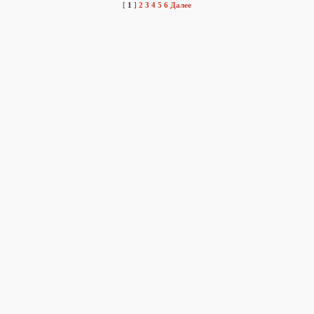
[
1
]
2
3
4
5
6
Далее