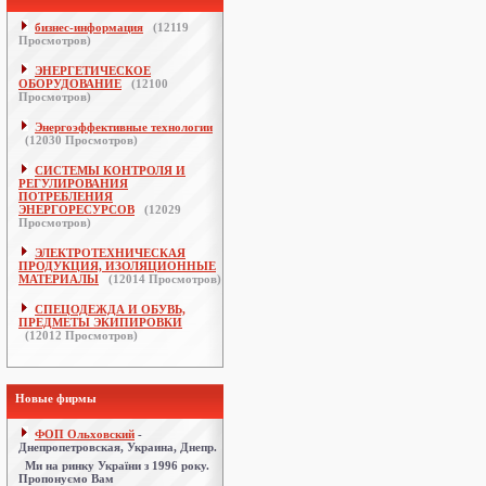
бизнес-информация
(
12119
Просмотров)
ЭНЕРГЕТИЧЕСКОЕ
ОБОРУДОВАНИЕ
(
12100
Просмотров)
Энергоэффективные технологии
(
12030
Просмотров)
СИСТЕМЫ КОНТРОЛЯ И
РЕГУЛИРОВАНИЯ
ПОТРЕБЛЕНИЯ
ЭНЕРГОРЕСУРСОВ
(
12029
Просмотров)
ЭЛЕКТРОТЕХНИЧЕСКАЯ
ПРОДУКЦИЯ, ИЗОЛЯЦИОННЫЕ
МАТЕРИАЛЫ
(
12014
Просмотров)
СПЕЦОДЕЖДА И ОБУВЬ,
ПРЕДМЕТЫ ЭКИПИРОВКИ
(
12012
Просмотров)
Новые фирмы
ФОП Ольховский
-
Днепропетровская, Украина, Днепр.
Ми на ринку України з 1996 року.
Пропонуємо Вам