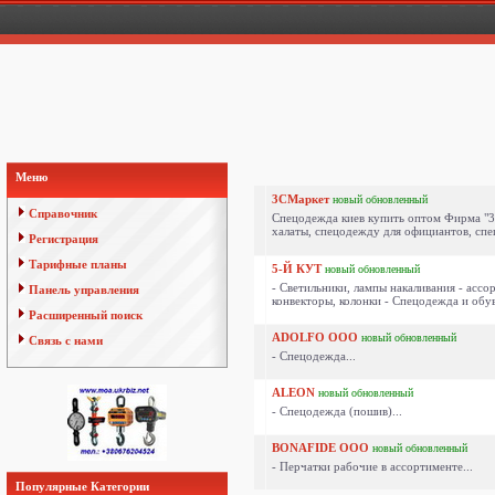
Меню
3СМаркет
новый
обновленный
Справочник
Cпецодежда киев купить оптом Фирма "3
халаты, спецодежду для официантов, спе
Регистрация
Тарифные планы
5-Й КУТ
новый
обновленный
- Светильники, лампы накаливания - асс
Панель управления
конвекторы, колонки - Спецодежда и обув
Расширенный поиск
ADOLFO ООО
новый
обновленный
Связь с нами
- Спецодежда...
ALEON
новый
обновленный
- Спецодежда (пошив)...
BONAFIDE ООО
новый
обновленный
- Перчатки рабочие в ассортименте...
Популярные Категории