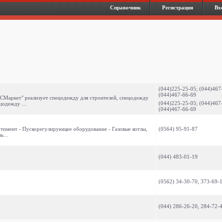
Справочник
Регистрация
Вх
(044)225-25-05; (044)467
(044)467-66-69
СМаркет" реализует спецодежду для строителей, спецодежду
(044)225-25-05; (044)467
цодежду ...
(044)467-66-69
ортимент - Пускорегулирующее оборудование - Газовые котлы,
(0564) 95-91-87
ь...
(044) 483-01-19
(0562) 34-30-70, 373-69-
(044) 286-26-20, 284-72-