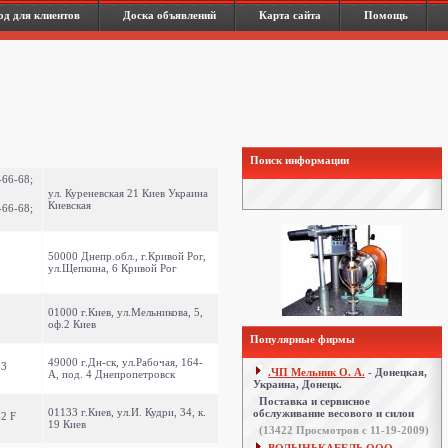
од для клиентов
Доска объявлений
Карта сайта
Помощь
Поиск информации
-66-68;
ул. Куреневская 21 Киев Украина
Киевская
-66-68;
50000 Днепр.обл., г.Кривой Рог,
ул.Щепкина, 6 Кривой Рог
01000 г.Киев, ул.Мельникова, 5,
оф.2 Киев
Популярные фирмы
49000 г.Дн-ск, ул.Рабочая, 164-
13
.ЧП Мельник О. А.
- Донецкая,
А, под. 4 Днепропетровск
Украина, Донецк.
Поставка и сервисное
01133 г.Киев, ул.И. Кудри, 34, к.
обслуживание весового и силои
42 F
19 Киев
(
13422
Просмотров с 11-19-2009)