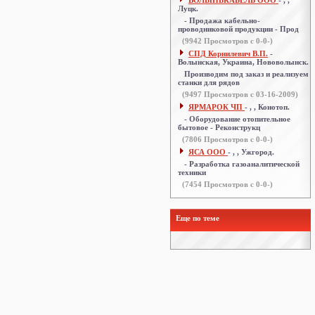
ВОЛЫНЬКАБЕЛЬ ООО
- , ,
Луцк.
- Продажа кабельно-
проводниковой продукции - Прод
(
9942
Просмотров с 0-0-)
СПД Корнилевич В.П.
-
Волынская, Украина, Нововолынск.
Производим под заказ и реализуем
станки для рядов
(
9497
Просмотров с 03-16-2009)
ЯРМАРОК ЧП
- , , Конотоп.
- Оборудование отопительное
бытовое - Реконструкц
(
7806
Просмотров с 0-0-)
ЯСА ООО
- , , Ужгород.
- Разработка газоаналитической
техники
(
7454
Просмотров с 0-0-)
Еще по теме