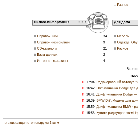
Разное
Бизнес-информация
Для дома
Справочники
34
Мебель
Справочники онлайн
9
Одежда, Обу
CD-каталоги
21
Разное
Базы данных
2
Интернет-магазины
4
Всего 
Пос
П
17:04
Радіокерований автобус "C
П
16:42
Drift-машинка Dodge для 
П
16:41
Дрифт-машинка Dodge — сп
П
16:39
BMW Drift Модель для др
П
15:59
Дрифт-машинка BMW - рад
П
15:56
Купити радіоуправляємi іг
теплоизоляция стен снаружи 1 кв м