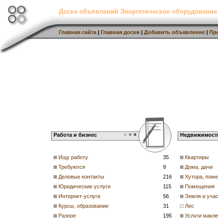
Доска объявлений Энергетическое оборудование
Главная сайта
|
Главная доски
|
Добавить объявление
|
Пр
Работа и бизнес
Недвижимост
Ищу работу
35
Квартиры
Требуются
9
Дома, дачи
Деловые контакты
216
Хутора, пом
Юридические услуги
115
Помещения
Интернет-услуги
56
Земля и учас
Курсы, образование
31
Лес
Разное
195
Услуги макл