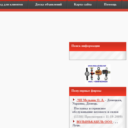
од для клиентов
Доска объявлений
Карта сайта
Помощь
Поиск информации
Популярные фирмы
.ЧП Мельник О. А.
- Донецкая,
Украина, Донецк.
Поставка и сервисное
обслуживание весового и силои
(
13381
Просмотров с 11-19-2009)
ВОЛЫНЬКАБЕЛЬ ООО
- , ,
Луцк.