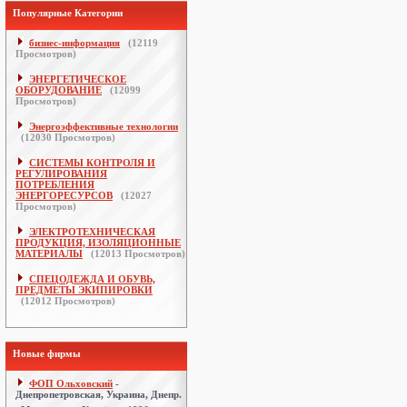
Популярные Категории
бизнес-информация
(
12119
Просмотров)
ЭНЕРГЕТИЧЕСКОЕ
ОБОРУДОВАНИЕ
(
12099
Просмотров)
Энергоэффективные технологии
(
12030
Просмотров)
СИСТЕМЫ КОНТРОЛЯ И
РЕГУЛИРОВАНИЯ
ПОТРЕБЛЕНИЯ
ЭНЕРГОРЕСУРСОВ
(
12027
Просмотров)
ЭЛЕКТРОТЕХНИЧЕСКАЯ
ПРОДУКЦИЯ, ИЗОЛЯЦИОННЫЕ
МАТЕРИАЛЫ
(
12013
Просмотров)
СПЕЦОДЕЖДА И ОБУВЬ,
ПРЕДМЕТЫ ЭКИПИРОВКИ
(
12012
Просмотров)
Новые фирмы
ФОП Ольховский
-
Днепропетровская, Украина, Днепр.