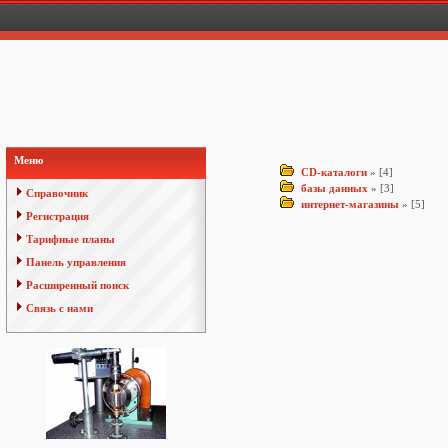
Меню
CD-каталоги
»
[4]
базы данных
»
[3]
Справочник
интернет-магазины
»
[5]
Регистрация
Тарифные планы
Панель управления
Расширенный поиск
Связь с нами