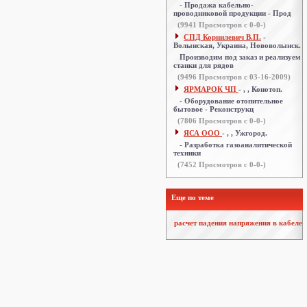
- Продажа кабельно-
проводниковой продукции - Прод
(
9941
Просмотров с 0-0-)
СПД Корнилевич В.П.
-
Волынская, Украина, Нововолынск.
Производим под заказ и реализуем
станки для рядов
(
9496
Просмотров с 03-16-2009)
ЯРМАРОК ЧП
- , , Конотоп.
- Оборудование отопительное
бытовое - Реконструкц
(
7806
Просмотров с 0-0-)
ЯСА ООО
- , , Ужгород.
- Разработка газоаналитической
техники
(
7452
Просмотров с 0-0-)
Еще по теме
расчет падения напряжения в кабеле