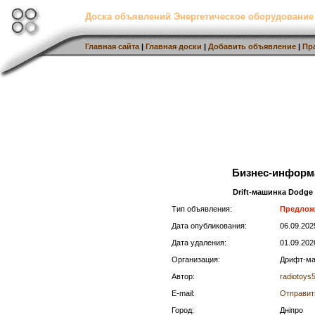
Доска объявлений Энергетическое оборудование
Главная сайта
|
Главная доски
|
Добавить объявление
|
Пр
Бизнес-информ
Drift-машинка Dodge
Тип объявления:
Предлож
Дата опубликования:
06.09.20
Дата удаления:
01.09.202
Организация:
Дрифт-ма
Автор:
radiotoys
E-mail:
Отправит
Город:
Дніпро