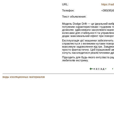
URL:
https://ra
Телефон:
+380(95)
Текст объявления:
Модель Dodge Drift — це ідеальний вибі
потужним характеристикам і чудовим 
дозволяє здійснювати захоплюючі мане
колесами для стабільності та управлінн
додає максимальний ефект при поворот
Експлуатація цієї машинки забезпечить
справляється з великими кутами поворо
максимум задоволення від гри. Завдяк
просто фантастично. Цей іграшковий авт
хочуть насолодитися реалістичними дрі
Підходить для будь-якого ентузіаста р
любителів екстриму.
виды изоляционных материалов