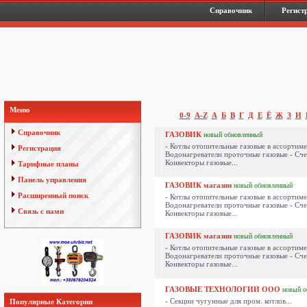
Справочник
Регист
Меню
0-9
A-Z
А
Б
В
Г
Д
Е
Ё
Ж
З
И
Справочник
ГАЗОВИК
новый
обновленный
- Котлы отопительные газовые в ассортиме
Регистрация
Водонагреватели проточные газовые - Счет
Конвекторы газовые...
Тарифные планы
Панель управления
ГАЗОВИК магазин
новый
обновленный
Расширенный поиск
- Котлы отопительные газовые в ассортиме
Водонагреватели проточные газовые - Счет
Связь с нами
Конвекторы газовые...
ГАЗОВИК магазин
новый
обновленный
- Котлы отопительные газовые в ассортиме
Водонагреватели проточные газовые - Счет
Конвекторы газовые...
ГАЗОВЫЕ ТЕХНОЛОГИИ ООО
новый
о
- Секции чугунные для пром. котлов...
Популярные Категории