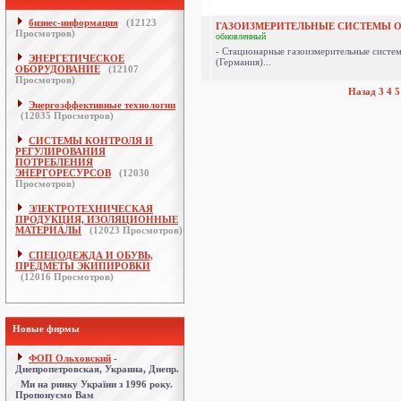
бизнес-информация
(
12123
ГАЗОИЗМЕРИТЕЛЬНЫЕ СИСТЕМЫ 
Просмотров)
обновленный
- Стационарные газоизмерительные систем
ЭНЕРГЕТИЧЕСКОЕ
(Германия)...
ОБОРУДОВАНИЕ
(
12107
Просмотров)
Назад
3
4
5
Энергоэффективные технологии
(
12035
Просмотров)
СИСТЕМЫ КОНТРОЛЯ И
РЕГУЛИРОВАНИЯ
ПОТРЕБЛЕНИЯ
ЭНЕРГОРЕСУРСОВ
(
12030
Просмотров)
ЭЛЕКТРОТЕХНИЧЕСКАЯ
ПРОДУКЦИЯ, ИЗОЛЯЦИОННЫЕ
МАТЕРИАЛЫ
(
12023
Просмотров)
СПЕЦОДЕЖДА И ОБУВЬ,
ПРЕДМЕТЫ ЭКИПИРОВКИ
(
12016
Просмотров)
Новые фирмы
ФОП Ольховский
-
Днепропетровская, Украина, Днепр.
Ми на ринку України з 1996 року.
Пропонуємо Вам