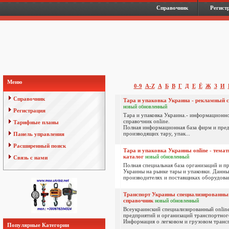
Справочник
Регист
Меню
0-9
A-Z
А
Б
В
Г
Д
Е
Ё
Ж
З
И
Справочник
Тара и упаковка Украина - рекламный с
новый
обновленный
Регистрация
Тара и упаковка Украина.- информационн
справочник online.
Тарифные планы
Полная информационная база фирм и пре
производящих тару, упак...
Панель управления
Расширенный поиск
Тара и упаковка Украины online - темат
каталог
новый
обновленный
Связь с нами
Полная специальная база организаций и п
Украины на рынке тары и упаковки. Данны
производителях и поставщиках оборудовани
Транспорт Украины специализированный
справочник
новый
обновленный
Всеукраинский специализированный onlin
предприятий и организаций транспортног
Информация о легковом и грузовом трансп
Популярные Категории