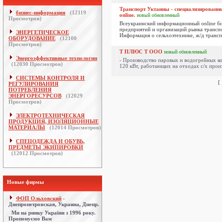
Транспорт Уктаины - специализированн
бизнес-информация
(
12119
online.
новый
обновленный
Просмотров)
Всеукраинский информационный online би
предприятий и организаций рынка трансп
ЭНЕРГЕТИЧЕСКОЕ
Информация о сельхозтехнике, ж/д транспор
ОБОРУДОВАНИЕ
(
12100
Просмотров)
Т ПЛЮС Т ООО
новый
обновленный
Энергоэффективные технологии
- Производство паровых и водогрейных к
(
12030
Просмотров)
120 кВт, работающих на отходах с/х произ
СИСТЕМЫ КОНТРОЛЯ И
[
РЕГУЛИРОВАНИЯ
ПОТРЕБЛЕНИЯ
ЭНЕРГОРЕСУРСОВ
(
12029
Просмотров)
ЭЛЕКТРОТЕХНИЧЕСКАЯ
ПРОДУКЦИЯ, ИЗОЛЯЦИОННЫЕ
МАТЕРИАЛЫ
(
12014
Просмотров)
СПЕЦОДЕЖДА И ОБУВЬ,
ПРЕДМЕТЫ ЭКИПИРОВКИ
(
12012
Просмотров)
Новые фирмы
ФОП Ольховский
-
Днепропетровская, Украина, Днепр.
Ми на ринку України з 1996 року.
Пропонуємо Вам