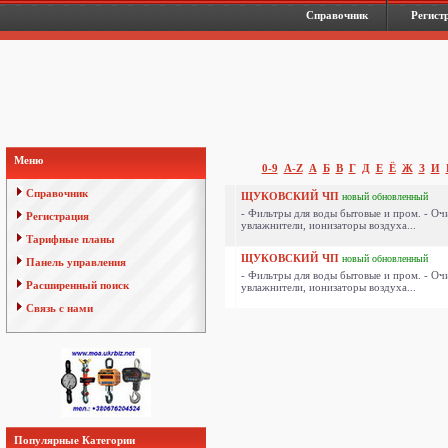
Справочник
Регист
Меню
0-9
A-Z
А
Б
В
Г
Д
Е
Ё
Ж
З
И
Справочник
ЩУКОВСКИЙ ЧП
новый
обновленный
- Фильтры для воды бытовые и пром. - Оч
Регистрация
увлажнители, ионизаторы воздуха...
Тарифные планы
ЩУКОВСКИЙ ЧП
новый
обновленный
Панель управления
- Фильтры для воды бытовые и пром. - Оч
Расширенный поиск
увлажнители, ионизаторы воздуха...
Связь с нами
Популярные Категории