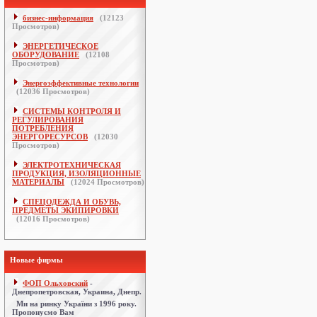
бизнес-информация
(
12123
Просмотров)
ЭНЕРГЕТИЧЕСКОЕ
ОБОРУДОВАНИЕ
(
12108
Просмотров)
Энергоэффективные технологии
(
12036
Просмотров)
СИСТЕМЫ КОНТРОЛЯ И
РЕГУЛИРОВАНИЯ
ПОТРЕБЛЕНИЯ
ЭНЕРГОРЕСУРСОВ
(
12030
Просмотров)
ЭЛЕКТРОТЕХНИЧЕСКАЯ
ПРОДУКЦИЯ, ИЗОЛЯЦИОННЫЕ
МАТЕРИАЛЫ
(
12024
Просмотров)
СПЕЦОДЕЖДА И ОБУВЬ,
ПРЕДМЕТЫ ЭКИПИРОВКИ
(
12016
Просмотров)
Новые фирмы
ФОП Ольховский
-
Днепропетровская, Украина, Днепр.
Ми на ринку України з 1996 року.
Пропонуємо Вам