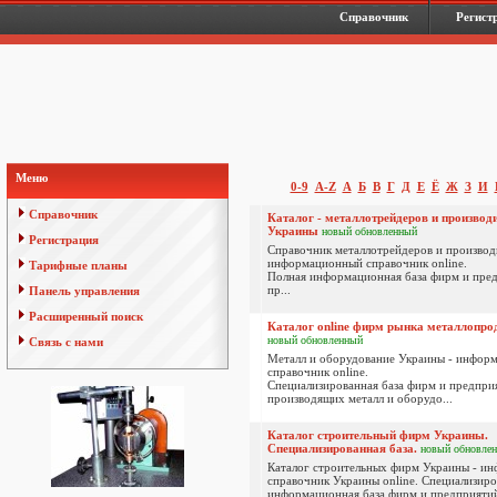
Справочник
Регист
Меню
0-9
A-Z
А
Б
В
Г
Д
Е
Ё
Ж
З
И
Справочник
Каталог - металлотрейдеров и производ
Украины
новый
обновленный
Регистрация
Справочник металлотрейдеров и производи
информационный справочник online.
Тарифные планы
Полная информационная база фирм и пре
пр...
Панель управления
Расширенный поиск
Каталог online фирм рынка металлопр
новый
обновленный
Связь с нами
Металл и оборудование Украины - инфор
справочник online.
Специализированная база фирм и предпри
производящих металл и оборудо...
Каталог строительный фирм Украины.
Специализированная база.
новый
обновле
Каталог строительных фирм Украины - и
справочник Украины online. Специализиро
информационная база фирм и предприятий 