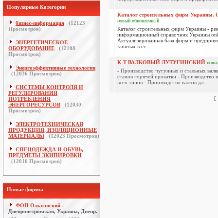
Популярные Категории
Каталог строительных фирм Украины. О
новый
обновленный
бизнес-информация
(
12123
Просмотров)
Каталог строительных фирм Украины - ре
информационный справочник Украины onl
Актуализированная база фирм и предприя
ЭНЕРГЕТИЧЕСКОЕ
занятых в ст...
ОБОРУДОВАНИЕ
(
12108
Просмотров)
К-Т ВАЛКОВЫЙ ЛУТУГИНСКИЙ
новы
Энергоэффективные технологии
- Производство чугунных и стальных валк
(
12036
Просмотров)
станов горячей прокатки - Производство в
всех типов - Производство валков дл...
СИСТЕМЫ КОНТРОЛЯ И
РЕГУЛИРОВАНИЯ
[
ПОТРЕБЛЕНИЯ
ЭНЕРГОРЕСУРСОВ
(
12030
Просмотров)
ЭЛЕКТРОТЕХНИЧЕСКАЯ
ПРОДУКЦИЯ, ИЗОЛЯЦИОННЫЕ
МАТЕРИАЛЫ
(
12023
Просмотров)
СПЕЦОДЕЖДА И ОБУВЬ,
ПРЕДМЕТЫ ЭКИПИРОВКИ
(
12016
Просмотров)
Новые фирмы
ФОП Ольховский
-
Днепропетровская, Украина, Днепр.