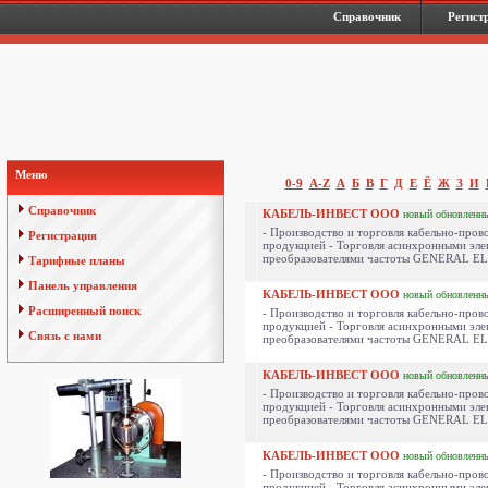
Справочник
Регист
Меню
0-9
A-Z
А
Б
В
Г
Д
Е
Ё
Ж
З
И
Справочник
КАБЕЛЬ-ИНВЕСТ ООО
новый
обновленн
- Производство и торговля кабельно-пров
Регистрация
продукцией - Торговля асинхронными эле
преобразователями частоты GENERAL ELE
Тарифные планы
Панель управления
КАБЕЛЬ-ИНВЕСТ ООО
новый
обновленн
Расширенный поиск
- Производство и торговля кабельно-пров
продукцией - Торговля асинхронными эле
Связь с нами
преобразователями частоты GENERAL ELE
КАБЕЛЬ-ИНВЕСТ ООО
новый
обновленн
- Производство и торговля кабельно-пров
продукцией - Торговля асинхронными эле
преобразователями частоты GENERAL ELE
КАБЕЛЬ-ИНВЕСТ ООО
новый
обновленн
- Производство и торговля кабельно-пров
продукцией - Торговля асинхронными эле