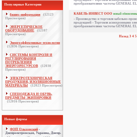
преобразователями частоты GENERAL ELE
Популярные Категории
КАБЕЛЬ-ИНВЕСТ ООО
новый
обновленн
бизнес-информация
(
12123
Просмотров)
- Производство и торговля кабельно-пров
продукцией - Торговля асинхронными эле
преобразователями частоты GENERAL ELE
ЭНЕРГЕТИЧЕСКОЕ
ОБОРУДОВАНИЕ
(
12107
Просмотров)
Назад
3
4
5
Энергоэффективные технологии
(
12036
Просмотров)
СИСТЕМЫ КОНТРОЛЯ И
РЕГУЛИРОВАНИЯ
ПОТРЕБЛЕНИЯ
ЭНЕРГОРЕСУРСОВ
(
12030
Просмотров)
ЭЛЕКТРОТЕХНИЧЕСКАЯ
ПРОДУКЦИЯ, ИЗОЛЯЦИОННЫЕ
МАТЕРИАЛЫ
(
12023
Просмотров)
СПЕЦОДЕЖДА И ОБУВЬ,
ПРЕДМЕТЫ ЭКИПИРОВКИ
(
12016
Просмотров)
Новые фирмы
ФОП Ольховский
-
Днепропетровская, Украина, Днепр.