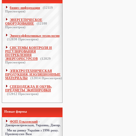
бизнес-информация
(
12119
Просмотров)
ЭНЕРГЕТИЧЕСКОЕ
ОБОРУДОВАНИЕ
(
12100
Просмотров)
Энергоэффективные технологии
(
12030
Просмотров)
СИСТЕМЫ КОНТРОЛЯ И
РЕГУЛИРОВАНИЯ
ПОТРЕБЛЕНИЯ
ЭНЕРГОРЕСУРСОВ
(
12029
Просмотров)
ЭЛЕКТРОТЕХНИЧЕСКАЯ
ПРОДУКЦИЯ, ИЗОЛЯЦИОННЫЕ
МАТЕРИАЛЫ
(
12014
Просмотров)
СПЕЦОДЕЖДА И ОБУВЬ,
ПРЕДМЕТЫ ЭКИПИРОВКИ
(
12012
Просмотров)
Новые фирмы
ФОП Ольховский
-
Днепропетровская, Украина, Днепр.
Ми на ринку України з 1996 року.
Пропонуємо Вам