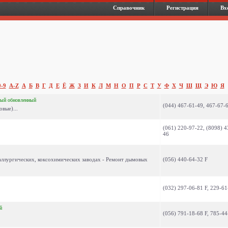
Справочник
Регистрация
Вх
0-9
A-Z
А
Б
В
Г
Д
Е
Ё
Ж
З
И
К
Л
М
Н
О
П
Р
С
Т
У
Ф
Х
Ч
Ш
Щ
Э
Ю
Я
вый
обновленный
(044) 467-61-49, 467-67-
овые)...
(061) 220-97-22, (8098) 4
46
аллургических, коксохимических заводах - Ремонт дымовых
(056) 440-64-32 F
(032) 297-06-81 F, 229-61
й
(056) 791-18-68 F, 785-44