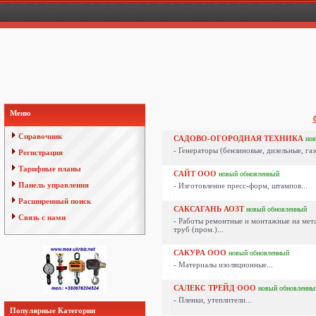
Меню
Справочник
САДОВО-ОГОРОДНАЯ ТЕХНИКА
но
- Генераторы (бензиновые, дизельные, газ
Регистрация
Тарифные планы
САЙТ ООО
новый
обновленный
Панель управления
- Изготовление пресс-форм, штампов...
Расширенный поиск
САКСАГАНЬ АОЗТ
новый
обновленный
Связь с нами
- Работы ремонтные и монтажные на мет
труб (пром.)...
САКУРА ООО
новый
обновленный
- Материалы изоляционные...
САЛЕКС ТРЕЙД ООО
новый
обновленны
- Пленки, утеплители...
Популярные Категории