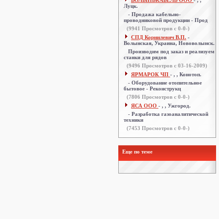
ВОЛЫНЬКАБЕЛЬ ООО
- , ,
Луцк.
- Продажа кабельно-
проводниковой продукции - Прод
(
9941
Просмотров с 0-0-)
СПД Корнилевич В.П.
-
Волынская, Украина, Нововолынск.
Производим под заказ и реализуем
станки для рядов
(
9496
Просмотров с 03-16-2009)
ЯРМАРОК ЧП
- , , Конотоп.
- Оборудование отопительное
бытовое - Реконструкц
(
7806
Просмотров с 0-0-)
ЯСА ООО
- , , Ужгород.
- Разработка газоаналитической
техники
(
7453
Просмотров с 0-0-)
Еще по теме