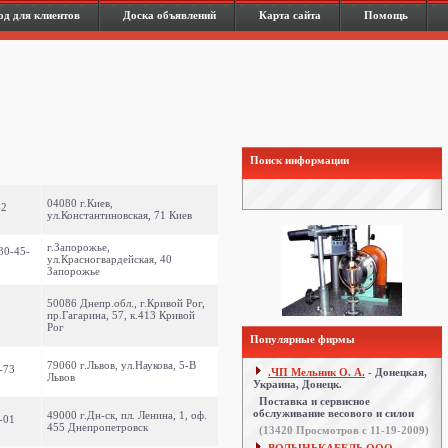
од для клиентов
Доска объявлений
Карта сайта
Помощь
Поиск информации
04080 г.Киев,
62
ул.Константиновская, 71 Киев
г.Запорожье,
30-45-
ул.Красногвардейская, 40
Запорожье
50086 Днепр.обл., г.Кривой Рог,
пр.Гагарина, 57, к.413 Кривой
Рог
Популярные фирмы
79060 г.Львов, ул.Наукова, 5-В
-73
.ЧП Мельник О. А.
- Донецкая,
Львов
Украина, Донецк.
Поставка и сервисное
обслуживание весового и силои
49000 г.Дн-ск, пл. Ленина, 1, оф.
-01
455 Днепропетровск
(
13420
Просмотров с 11-19-2009)