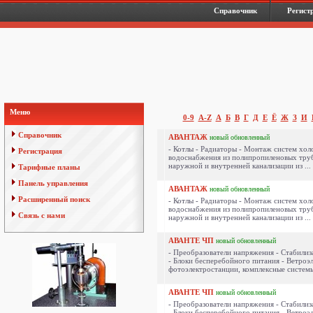
Справочник
Регист
Меню
0-9
A-Z
А
Б
В
Г
Д
Е
Ё
Ж
З
И
Справочник
АВАНТАЖ
новый
обновленный
- Котлы - Радиаторы - Монтаж систем хол
Регистрация
водоснабжения из полипропиленовых тру
наружной и внутренней канализации из ...
Тарифные планы
Панель управления
АВАНТАЖ
новый
обновленный
Расширенный поиск
- Котлы - Радиаторы - Монтаж систем хол
водоснабжения из полипропиленовых тру
Связь с нами
наружной и внутренней канализации из ...
АВАНТЕ ЧП
новый
обновленный
- Преобразователи напряжения - Стабили
- Блоки бесперебойного питания - Ветроэ
фотоэлектростанции, комплексные системы
АВАНТЕ ЧП
новый
обновленный
- Преобразователи напряжения - Стабили
- Блоки бесперебойного питания - Ветроэ