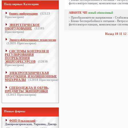
фотоэлектростанции, комплексные системы
Популярные Категории
АВАНТЕ ЧП
новый
обновленный
бизнес-информация
(
12123
Просмотров)
- Преобразователи напряжения - Стабили
- Блоки бесперебойного питания - Ветроэ
фотоэлектростанции, комплексные системы
ЭНЕРГЕТИЧЕСКОЕ
ОБОРУДОВАНИЕ
(
12105
Просмотров)
Назад
10
11
12
Энергоэффективные технологии
(
12035
Просмотров)
СИСТЕМЫ КОНТРОЛЯ И
РЕГУЛИРОВАНИЯ
ПОТРЕБЛЕНИЯ
ЭНЕРГОРЕСУРСОВ
(
12030
Просмотров)
ЭЛЕКТРОТЕХНИЧЕСКАЯ
ПРОДУКЦИЯ, ИЗОЛЯЦИОННЫЕ
МАТЕРИАЛЫ
(
12018
Просмотров)
СПЕЦОДЕЖДА И ОБУВЬ,
ПРЕДМЕТЫ ЭКИПИРОВКИ
(
12015
Просмотров)
Новые фирмы
ФОП Ольховский
-
Днепропетровская, Украина, Днепр.