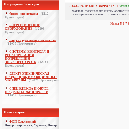
Популярные Категории
АБСОЛЮТНЫЙ КОМФОРТ ЧП
новый
о
- Монтаж, пусконаладка систем отопления 
бизнес-информация
(
12124
Проектирование систем отопления и венти
Просмотров)
Назад
5
6
7
ЭНЕРГЕТИЧЕСКОЕ
ОБОРУДОВАНИЕ
(
12108
Просмотров)
Энергоэффективные технологии
(
12037
Просмотров)
СИСТЕМЫ КОНТРОЛЯ И
РЕГУЛИРОВАНИЯ
ПОТРЕБЛЕНИЯ
ЭНЕРГОРЕСУРСОВ
(
12031
Просмотров)
ЭЛЕКТРОТЕХНИЧЕСКАЯ
ПРОДУКЦИЯ, ИЗОЛЯЦИОННЫЕ
МАТЕРИАЛЫ
(
12024
Просмотров)
СПЕЦОДЕЖДА И ОБУВЬ,
ПРЕДМЕТЫ ЭКИПИРОВКИ
(
12017
Просмотров)
Новые фирмы
ФОП Ольховский
-
Днепропетровская, Украина, Днепр.