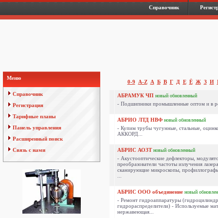
Справочник
Регист
Меню
0-9
A-Z
А
Б
В
Г
Д
Е
Ё
Ж
З
И
Справочник
АБРАМУК ЧП
новый
обновленный
- Подшипники промышленные оптом и в ро
Регистрация
Тарифные планы
АБРИО ЛТД НВФ
новый
обновленный
Панель управления
- Купим трубы чугунные, стальные, оцинк
АККОРД...
Расширенный поиск
Связь с нами
АБРИС АОЗТ
новый
обновленный
- Акустооптические дефлекторы, модулят
преобразователи частоты излучения лазера
сканирующие микроскопы, профиллографы
...
АБРИС ООО объединение
новый
обновле
- Ремонт гидроаппаратуры (гидроцилиндр
гидрораспределители) - Используемые мат
нержавеющая...