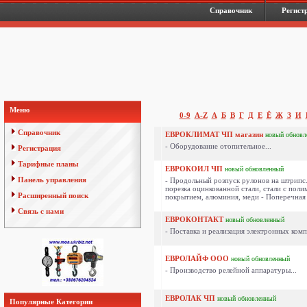
Справочник
Регист
Меню
0-9
A-Z
А
Б
В
Г
Д
Е
Ё
Ж
З
И
Справочник
ЕВРОКЛИМАТ ЧП магазин
новый
обновл
- Оборудование отопительное...
Регистрация
Тарифные планы
ЕВРОКОИЛ ЧП
новый
обновленный
Панель управления
- Продольный розпуск рулонов на штрипс
порезка оцинкованной стали, стали с пол
Расширенный поиск
покрытием, алюминия, меди - Поперечная п
Связь с нами
ЕВРОКОНТАКТ
новый
обновленный
- Поставка и реализация электронных комп
ЕВРОЛАЙФ ООО
новый
обновленный
- Производство релейной аппаратуры...
ЕВРОЛАК ЧП
новый
обновленный
Популярные Категории