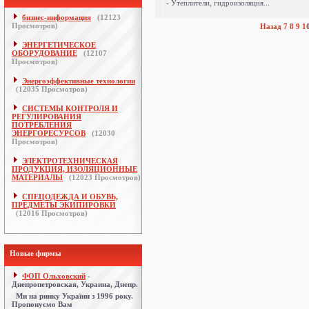
- Утеплители, гидроизоляция...
бизнес-информация
(
12123
Просмотров)
Назад
7
8
9
1
ЭНЕРГЕТИЧЕСКОЕ
ОБОРУДОВАНИЕ
(
12107
Просмотров)
Энергоэффективные технологии
(
12035
Просмотров)
СИСТЕМЫ КОНТРОЛЯ И
РЕГУЛИРОВАНИЯ
ПОТРЕБЛЕНИЯ
ЭНЕРГОРЕСУРСОВ
(
12030
Просмотров)
ЭЛЕКТРОТЕХНИЧЕСКАЯ
ПРОДУКЦИЯ, ИЗОЛЯЦИОННЫЕ
МАТЕРИАЛЫ
(
12023
Просмотров)
СПЕЦОДЕЖДА И ОБУВЬ,
ПРЕДМЕТЫ ЭКИПИРОВКИ
(
12016
Просмотров)
Новые фирмы
ФОП Ольховский
-
Днепропетровская, Украина, Днепр.
Ми на ринку України з 1996 року.
Пропонуємо Вам