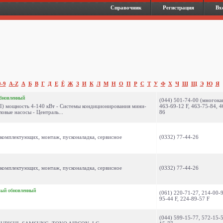
Справочник
Регистрация
Вх
0-9
A-Z
А
Б
В
Г
Д
Е
Ё
Ж
З
И
К
Л
М
Н
О
П
Р
С
Т
У
Ф
Х
Ч
Ш
Щ
Э
Ю
Я
бновленный
(044) 501-74-00 (многокан
 мощность 4-140 кВт - Системы кондиционирования мини-
463-69-12 F, 463-75-84, 4
овые насосы - Централь...
86
а комплектующих, монтаж, пусконаладка, сервисное
(0332) 77-44-26
а комплектующих, монтаж, пусконаладка, сервисное
(0332) 77-44-26
вый
обновленный
(061) 220-71-27, 214-00-9
95-44 F, 224-89-57 F
(044) 599-15-77, 572-15-5