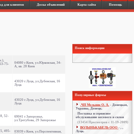
од для клиентов
Доска объявлений
Карта сайта
Помощь
Поиск информации
.),
04080 г.Киев, ул.Юрковская, 34-
63-75-
А, кв. 28 Киев
43020 г.Луцк, ул.Дубенская, 16
Луцк
Популярные фирмы
43020 г.Луцк, ул.Дубенская, 16
Луцк
.ЧП Мельник О. А.
- Донецкая,
Украина, Донецк.
Поставка и сервисное
8, 52-
69041 г.Запорожье,
обслуживание весового и силои
ул.Трегубова, 29 Запорожье
(
13454
Просмотров с 11-19-2009)
ВОЛЫНЬКАБЕЛЬ ООО
- , ,
5, 495-
Луцк.
03039 г.Киев, ул.Перспективная,