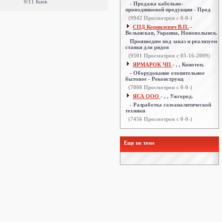
9/11 Киев
- Продажа кабельно-
проводниковой продукции - Прод
(
9942
Просмотров с 0-0-)
СПД Корнилевич В.П.
-
Волынская, Украина, Нововолынск.
Производим под заказ и реализуем
станки для рядов
(
9501
Просмотров с 03-16-2009)
ЯРМАРОК ЧП
- , , Конотоп.
- Оборудование отопительное
бытовое - Реконструкц
(
7808
Просмотров с 0-0-)
ЯСА ООО
- , , Ужгород.
- Разработка газоаналитической
техники
(
7456
Просмотров с 0-0-)
Еще по теме