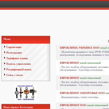
Меню
Справочник
ЕВРОКЛИМА-УКРАИНА ООО
новый
о
- Моноблоки крышного типа (РУФ-ТОПЫ)
Регистрация
центральные, холодильные машины и тепл
Тарифные планы
ЕВРОКЛИМАТ
новый
обновленный
Панель управления
- Расчет, подбор оборудования, поставк
Расширенный поиск
обслуживание - Системы отопления...
Связь с нами
ЕВРОКЛИМАТ
новый
обновленный
- Расчет, подбор оборудования, поставк
обслуживание - Системы отопления...
ЕВРОКЛИМАТ ЗАПОРОЖЬЕ ООО
но
- Кондиционеры, сплит-системы...
ЕВРОКЛИМАТ ООО
новый
обновленный
Популярные Категории