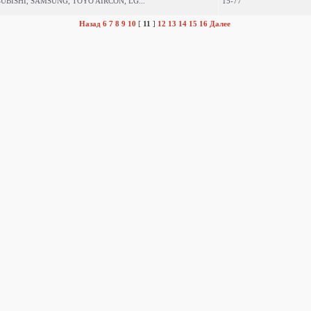
TSUBISHI, SAMSUNG, TOYO AIRCON, LG...
15-77
Назад
6
7
8
9
10
[
11
]
12
13
14
15
16
Далее