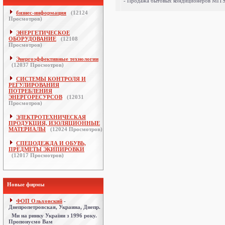
- Продажа бытовых кондиционеров MI
бизнес-информация
(
12124
Просмотров)
ЭНЕРГЕТИЧЕСКОЕ
ОБОРУДОВАНИЕ
(
12108
Просмотров)
Энергоэффективные технологии
(
12037
Просмотров)
СИСТЕМЫ КОНТРОЛЯ И
РЕГУЛИРОВАНИЯ
ПОТРЕБЛЕНИЯ
ЭНЕРГОРЕСУРСОВ
(
12031
Просмотров)
ЭЛЕКТРОТЕХНИЧЕСКАЯ
ПРОДУКЦИЯ, ИЗОЛЯЦИОННЫЕ
МАТЕРИАЛЫ
(
12024
Просмотров)
СПЕЦОДЕЖДА И ОБУВЬ,
ПРЕДМЕТЫ ЭКИПИРОВКИ
(
12017
Просмотров)
Новые фирмы
ФОП Ольховский
-
Днепропетровская, Украина, Днепр.
Ми на ринку України з 1996 року.
Пропонуємо Вам