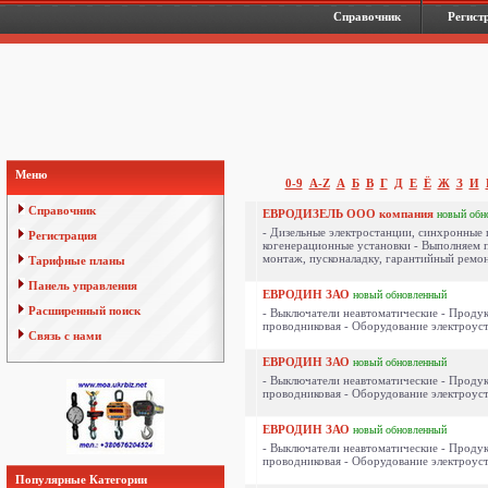
Справочник
Регист
Меню
0-9
A-Z
А
Б
В
Г
Д
Е
Ё
Ж
З
И
Справочник
ЕВРОДИЗЕЛЬ ООО компания
новый
обн
- Дизельные электростанции, синхронные 
Регистрация
когенерационные установки - Выполняем 
монтаж, пусконаладку, гарантийный ремонт
Тарифные планы
Панель управления
ЕВРОДИН ЗАО
новый
обновленный
Расширенный поиск
- Выключатели неавтоматические - Продук
проводниковая - Оборудование электроуст
Связь с нами
ЕВРОДИН ЗАО
новый
обновленный
- Выключатели неавтоматические - Продук
проводниковая - Оборудование электроуст
ЕВРОДИН ЗАО
новый
обновленный
- Выключатели неавтоматические - Продук
проводниковая - Оборудование электроуст
Популярные Категории