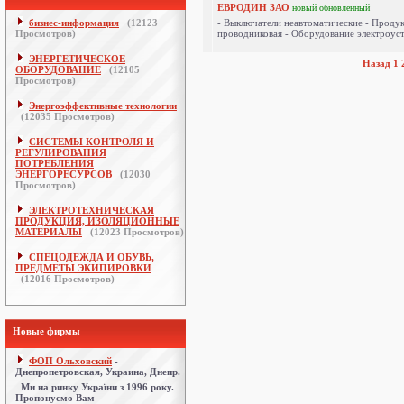
ЕВРОДИН ЗАО
новый
обновленный
бизнес-информация
(
12123
- Выключатели неавтоматические - Продук
Просмотров)
проводниковая - Оборудование электроуст
ЭНЕРГЕТИЧЕСКОЕ
Назад
1
ОБОРУДОВАНИЕ
(
12105
Просмотров)
Энергоэффективные технологии
(
12035
Просмотров)
СИСТЕМЫ КОНТРОЛЯ И
РЕГУЛИРОВАНИЯ
ПОТРЕБЛЕНИЯ
ЭНЕРГОРЕСУРСОВ
(
12030
Просмотров)
ЭЛЕКТРОТЕХНИЧЕСКАЯ
ПРОДУКЦИЯ, ИЗОЛЯЦИОННЫЕ
МАТЕРИАЛЫ
(
12023
Просмотров)
СПЕЦОДЕЖДА И ОБУВЬ,
ПРЕДМЕТЫ ЭКИПИРОВКИ
(
12016
Просмотров)
Новые фирмы
ФОП Ольховский
-
Днепропетровская, Украина, Днепр.
Ми на ринку України з 1996 року.
Пропонуємо Вам