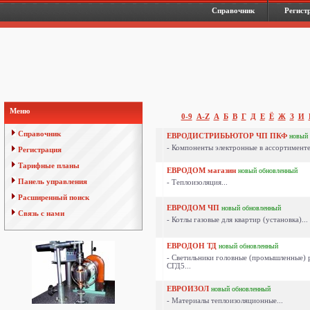
Справочник
Регист
Меню
0-9
A-Z
А
Б
В
Г
Д
Е
Ё
Ж
З
И
Справочник
ЕВРОДИСТРИБЬЮТОР ЧП ПКФ
новый
- Компоненты электронные в ассортименте.
Регистрация
Тарифные планы
ЕВРОДОМ магазин
новый
обновленный
Панель управления
- Теплоизоляция...
Расширенный поиск
ЕВРОДОМ ЧП
новый
обновленный
Связь с нами
- Котлы газовые для квартир (установка)...
ЕВРОДОН ТД
новый
обновленный
- Светильники головные (промышленные) 
СГД5...
ЕВРОИЗОЛ
новый
обновленный
- Материалы теплоизоляционные...