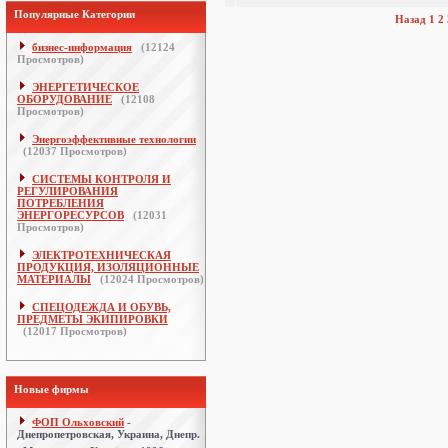
Популярные Категории
Назад
1
2
бизнес-информация
(
12124
Просмотров)
ЭНЕРГЕТИЧЕСКОЕ
ОБОРУДОВАНИЕ
(
12108
Просмотров)
Энергоэффективные технологии
(
12037
Просмотров)
СИСТЕМЫ КОНТРОЛЯ И
РЕГУЛИРОВАНИЯ
ПОТРЕБЛЕНИЯ
ЭНЕРГОРЕСУРСОВ
(
12031
Просмотров)
ЭЛЕКТРОТЕХНИЧЕСКАЯ
ПРОДУКЦИЯ, ИЗОЛЯЦИОННЫЕ
МАТЕРИАЛЫ
(
12024
Просмотров)
СПЕЦОДЕЖДА И ОБУВЬ,
ПРЕДМЕТЫ ЭКИПИРОВКИ
(
12017
Просмотров)
Новые фирмы
ФОП Ольховский
-
Днепропетровская, Украина, Днепр.