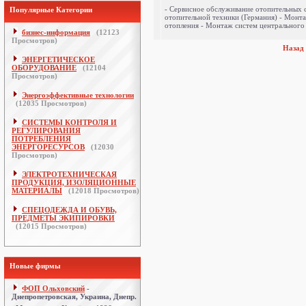
- Сервисное обслуживание отопительных 
Популярные Категории
отопительной техники (Германия) - Монт
отопления - Монтаж систем центрального 
бизнес-информация
(
12123
Просмотров)
Назад
ЭНЕРГЕТИЧЕСКОЕ
ОБОРУДОВАНИЕ
(
12104
Просмотров)
Энергоэффективные технологии
(
12035
Просмотров)
СИСТЕМЫ КОНТРОЛЯ И
РЕГУЛИРОВАНИЯ
ПОТРЕБЛЕНИЯ
ЭНЕРГОРЕСУРСОВ
(
12030
Просмотров)
ЭЛЕКТРОТЕХНИЧЕСКАЯ
ПРОДУКЦИЯ, ИЗОЛЯЦИОННЫЕ
МАТЕРИАЛЫ
(
12018
Просмотров)
СПЕЦОДЕЖДА И ОБУВЬ,
ПРЕДМЕТЫ ЭКИПИРОВКИ
(
12015
Просмотров)
Новые фирмы
ФОП Ольховский
-
Днепропетровская, Украина, Днепр.