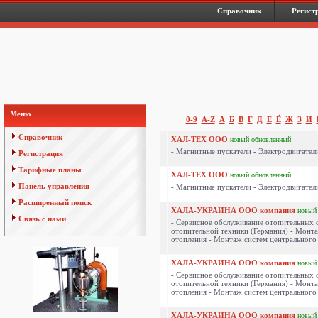
Справочник
Регист
Меню
0-9
A-Z
А
Б
В
Г
Д
Е
Ё
Ж
З
И
Справочник
ХАЛ-ТЕХ ООО
новый
обновленный
- Магнитные пускатели - Электродвигатели
Регистрация
Тарифные планы
ХАЛ-ТЕХ ООО
новый
обновленный
Панель управления
- Магнитные пускатели - Электродвигатели
Расширенный поиск
ХАЛА-УКРАИНА ООО компания
новый
Связь с нами
- Сервисное обслуживание отопительных 
отопительной техники (Германия) - Монт
отопления - Монтаж систем центрального 
ХАЛА-УКРАИНА ООО компания
новый
- Сервисное обслуживание отопительных 
отопительной техники (Германия) - Монт
отопления - Монтаж систем центрального 
ХАЛА-УКРАИНА ООО компания
новый