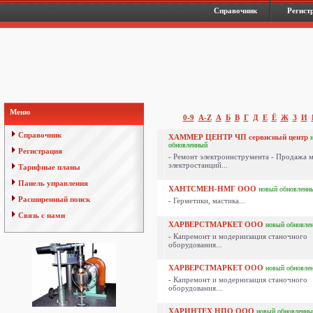
Справочник
Регист
Меню
0-9
A-Z
А
Б
В
Г
Д
Е
Ё
Ж
З
И
Справочник
ХАММЕР ЦЕНТР ЧП сервисный центр
обновленный
Регистрация
- Ремонт электроинструмента - Продажа 
электростанций...
Тарифные планы
Панель управления
ХАНТСМЕН-НМГ ООО
новый
обновленн
Расширенный поиск
- Герметики, мастика...
Связь с нами
ХАРВЕРСТМАРКЕТ ООО
новый
обновле
- Капремонт и модернизация станочного
оборудования...
ХАРВЕРСТМАРКЕТ ООО
новый
обновле
- Капремонт и модернизация станочного
оборудования...
ХАРИНТЕХ НПО ООО
новый
обновленны